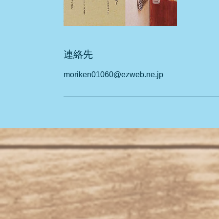
連絡先
moriken01060@ezweb.ne.jp